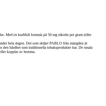
else. Med en kraftfull formula på 50 mg nikotin per gram (eller
 av under hela dagen. Det som skiljer PABLO från mängden är
an den hårdhet som traditionella tobaksprodukter har. De smala
 eller kopplar av hemma.
.