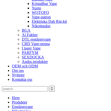
Kristallbar Vape
Yuoto
WOTOFO
Vape-patron
Elektriska Dab Rig-kit
Nikotinpåse
BGA
Al Fakher
DTL engångsvape
CBD Vape-penna
I lager Vape
PARFYM
SEXDOCKA
Andra produkter
OEM och ODM
Om oss
Nyheter
Kontakta oss
Hem
Produkter
Engångsvape