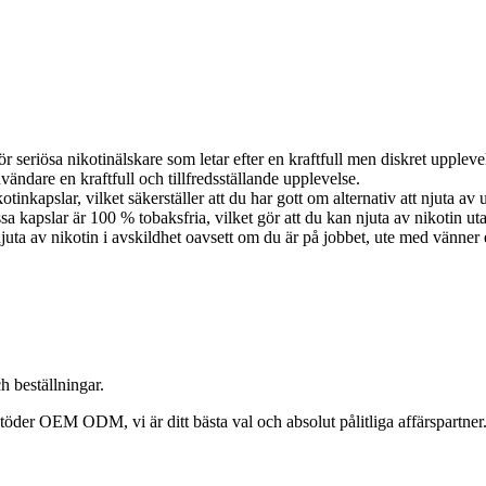
r seriösa nikotinälskare som letar efter en kraftfull men diskret upplev
ndare en kraftfull och tillfredsställande upplevelse.
tinkapslar, vilket säkerställer att du har gott om alternativ att njuta
 kapslar är 100 % tobaksfria, vilket gör att du kan njuta av nikotin ut
njuta av nikotin i avskildhet oavsett om du är på jobbet, ute med vänner
h beställningar.
 stöder OEM ODM, vi är ditt bästa val och absolut pålitliga affärspartner