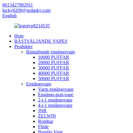
8613427902911
lucky0209@golusky.com
English
Hem
BÄSTSÄLJANDE VAPES
Produkter
Bästsäljande engångsvape
10000 PUFFAR
20000 PUFFAR
30000 PUFFAR
40000 PUFFAR
50000 PUFFAR
Engångsvape
Varm engångsvape
Engångs-pod-vape
2-i-1 engångsvape
4-i-1 engångsvape
JNR
ZELWIN
Rombar
Flöde
Barnlås Vape