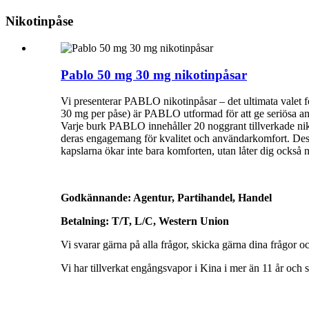
Nikotinpåse
Pablo 50 mg 30 mg nikotinpåsar
Vi presenterar PABLO nikotinpåsar – det ultimata valet fö
30 mg per påse) är PABLO utformad för att ge seriösa anvä
Varje burk PABLO innehåller 20 noggrant tillverkade niko
deras engagemang för kvalitet och användarkomfort. Dessa
kapslarna ökar inte bara komforten, utan låter dig också 
Godkännande: Agentur, Partihandel, Handel
Betalning: T/T, L/C, Western Union
Vi svarar gärna på alla frågor, skicka gärna dina frågor oc
Vi har tillverkat engångsvapor i Kina i mer än 11 ​​år och