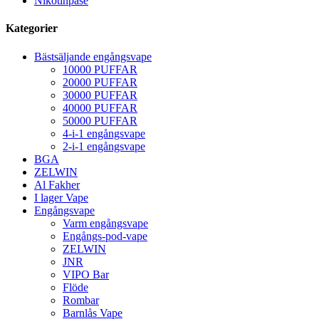
Nikotinpåse
Kategorier
Bästsäljande engångsvape
10000 PUFFAR
20000 PUFFAR
30000 PUFFAR
40000 PUFFAR
50000 PUFFAR
4-i-1 engångsvape
2-i-1 engångsvape
BGA
ZELWIN
Al Fakher
I lager Vape
Engångsvape
Varm engångsvape
Engångs-pod-vape
ZELWIN
JNR
VIPO Bar
Flöde
Rombar
Barnlås Vape