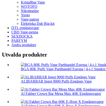
Kristallbar Vape
WOTOFO
Nikotinpåse
Yuoto
Vape-patron
Elektriska Dab Rig-kit
DTL engångsvape
CBD Vape-penna
SEXDOCKA
PARFYM
Andra produkter
Utvalda produkter
BGA 80K Puffs Vape Partihandel Europa | 4-i-1 Smaker.
ALIBARBAR Ingot 9000 Puffs Engångs Vape
Al Fakher Crown Bar Mega Max 40K Engångsvapor
Al Fakher Crown Bar 60K E-Hose X Engångsvapor